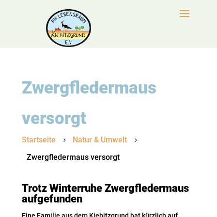
Zwergfledermaus
versorgt
Startseite
Natur & Umwelt
5
5
Zwergfledermaus versorgt
Trotz Winterruhe Zwergfledermaus
aufgefunden
Eine Familie aus dem Kiebitzgrund hat kürzlich auf