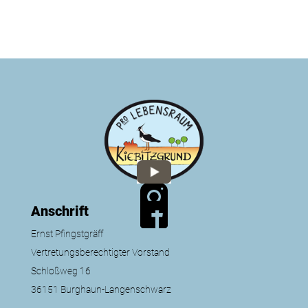
Anschrift
Ernst Pfingstgräff
Vertretungsberechtigter Vorstand
Schloßweg 16
36151 Burghaun-Langenschwarz