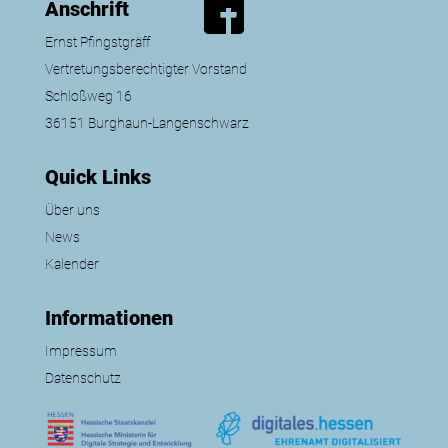
Anschrift
Ernst Pfingstgräff
Vertretungsberechtigter Vorstand
Schloßweg 16
36151 Burghaun-Langenschwarz
Quick Links
Über uns
News
Kalender
Informationen
Impressum
Datenschutz