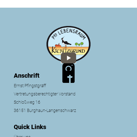
Anschrift
Ernst Pfingstgräff
Vertretungsberechtigter Vorstand
Schloßweg 16
36151 Burghaun-Langenschwarz
Quick Links
Über uns