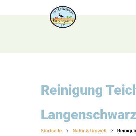
Reinigung Teic
Langenschwar
Startseite
Natur & Umwelt
Reinigu
5
5